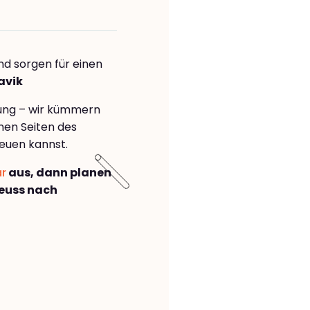
nd sorgen für einen
avik
rung – wir kümmern
önen Seiten des
euen kannst.
ar
aus, dann planen
euss nach