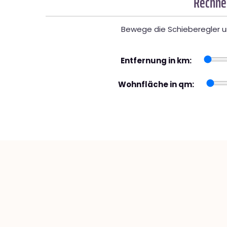
Rechner
Bewege die Schieberegler un
Entfernung in km:
Wohnfläche in qm: