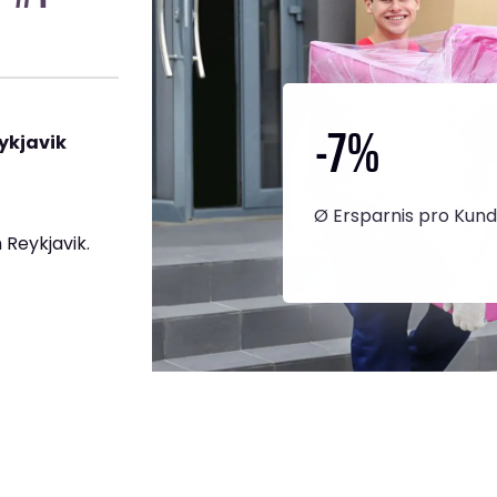
-7
%
ykjavik
Ø Ersparnis pro Kun
Reykjavik.