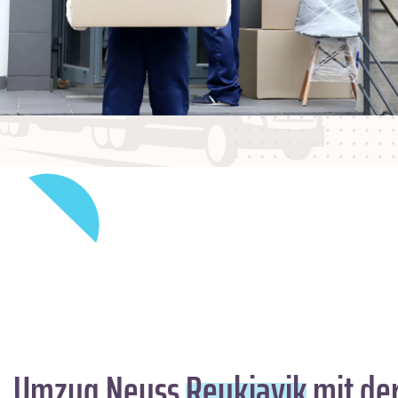
Umzug Neuss
Reykjavik
mit der