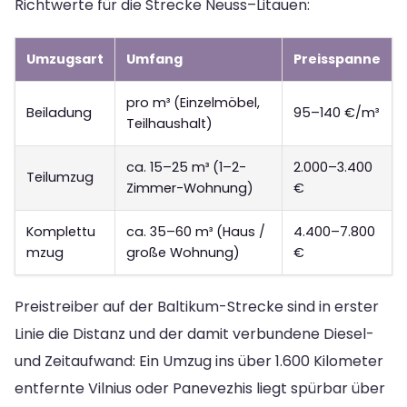
Richtwerte für die Strecke Neuss–Litauen:
Umzugsart
Umfang
Preisspanne
pro m³ (Einzelmöbel,
Beiladung
95–140 €/m³
Teilhaushalt)
ca. 15–25 m³ (1–2-
2.000–3.400
Teilumzug
Zimmer-Wohnung)
€
Komplettu
ca. 35–60 m³ (Haus /
4.400–7.800
mzug
große Wohnung)
€
Preistreiber auf der Baltikum-Strecke sind in erster
Linie die Distanz und der damit verbundene Diesel-
und Zeitaufwand: Ein Umzug ins über 1.600 Kilometer
entfernte Vilnius oder Panevezhis liegt spürbar über