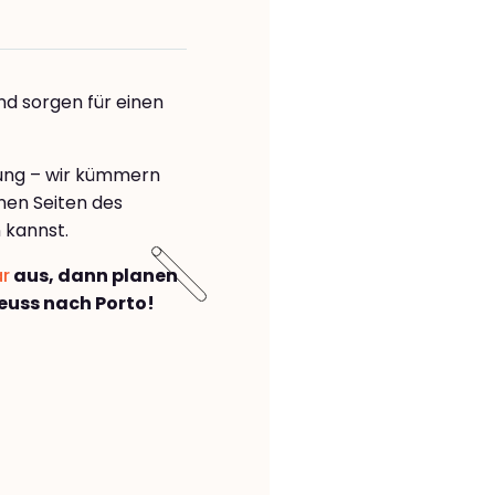
nd sorgen für einen
rung – wir kümmern
önen Seiten des
 kannst.
ar
aus, dann planen
uss nach Porto!