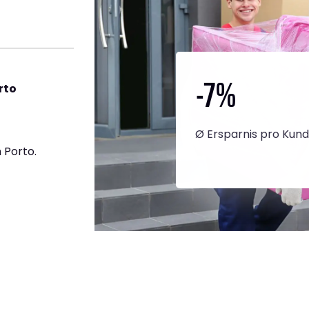
-7
%
rto
Ø Ersparnis pro Kun
 Porto.