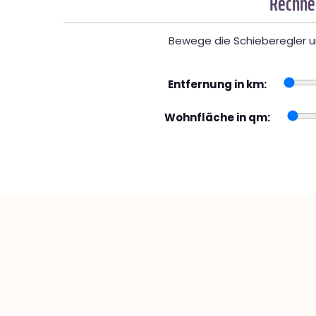
Rechner
Bewege die Schieberegler un
Entfernung in km:
Wohnfläche in qm: