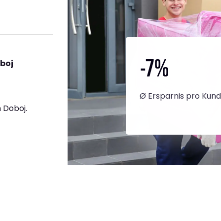
-7
%
boj
Ø Ersparnis pro Kun
 Doboj.