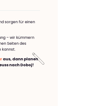
nd sorgen für einen
rung – wir kümmern
önen Seiten des
 kannst.
ar
aus, dann planen
euss nach Doboj!