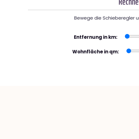
Rechner
Bewege die Schieberegler un
Entfernung in km:
Wohnfläche in qm: