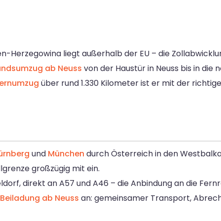
en-Herzegowina liegt außerhalb der EU – die Zollabwicklu
andsumzug ab Neuss
von der Haustür in Neuss bis in die
ernumzug
über rund 1.330 Kilometer ist er mit der richti
ürnberg
und
München
durch Österreich in den Westbalkan
lgrenze großzügig mit ein.
orf, direkt an A57 und A46 – die Anbindung an die Fernrou
Beiladung ab Neuss
an: gemeinsamer Transport, Abrec