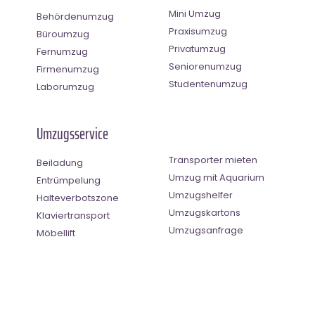
Mini Umzug
Behördenumzug
Praxisumzug
Büroumzug
Privatumzug
Fernumzug
Seniorenumzug
Firmenumzug
Studentenumzug
Laborumzug
Umzugsservice
Transporter mieten
Beiladung
Umzug mit Aquarium
Entrümpelung
Umzugshelfer
Halteverbotszone
Umzugskartons
Klaviertransport
Umzugsanfrage
Möbellift